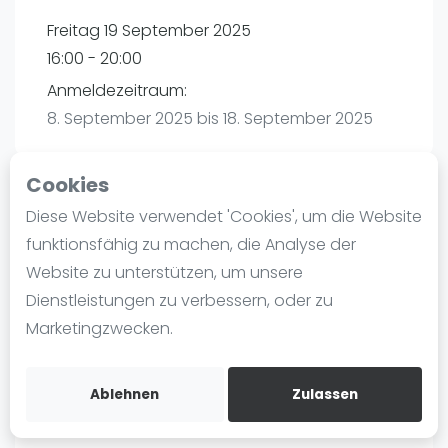
Ranking
Freitag 19 September 2025
16:00 - 20:00
Männer
Anmeldezeitraum:
Frauen
8. September 2025 bis 18. September 2025
FIP Männer
FIP Frauen
Cookies
Blog
Diese Website verwendet 'Cookies', um die Website
Playtomic
Was ist padel
funktionsfähig zu machen, die Analyse der
Die Geschichte von Padel
Website zu unterstützen, um unsere
PadelBase Ludwigshafen | Ludwigshafen am
Regeln und Punktzählung
Dienstleistungen zu verbessern, oder zu
Rhein
Padel Schläge
Marketingzwecken.
Weiherstraße 39
Bandeja - Vibora
67063
Ludwigshafen am Rhein
Video
Routebeschrijving
Ablehnen
Zulassen
playtomic.io
Padel Basistechnik