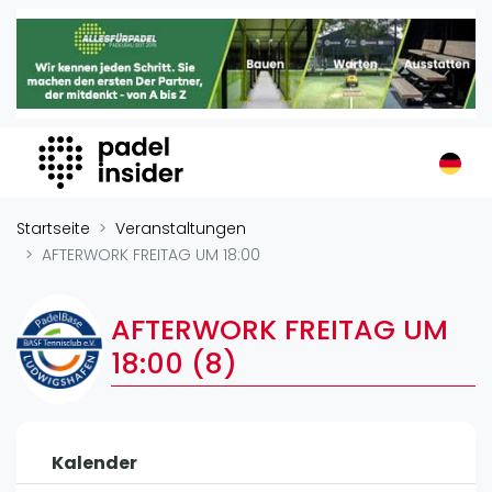
Padel Insider
Home
Padelstandorte
Organisationen
Buchungssysteme
Padel-Shops
Startseite
Veranstaltungen
Padel-Marken
AFTERWORK FREITAG UM 18:00
Padelplatzbauer
Verschiedenes
AFTERWORK FREITAG UM
18:00 (8)
Veranstaltungen
Turniere
International
Kalender
Playtomic