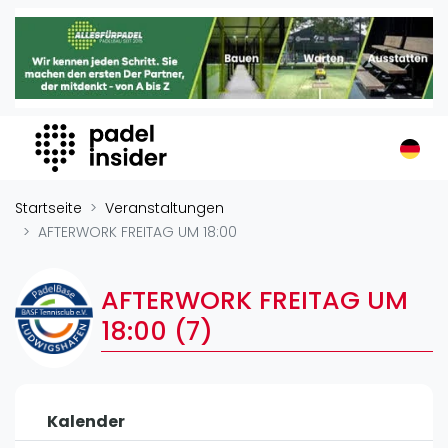
Padel Insider
Home
Padelstandorte
Organisationen
Buchungssysteme
Padel-Shops
Startseite
Veranstaltungen
Padel-Marken
AFTERWORK FREITAG UM 18:00
Padelplatzbauer
Verschiedenes
AFTERWORK FREITAG UM
18:00 (7)
Veranstaltungen
Turniere
International
Kalender
Playtomic