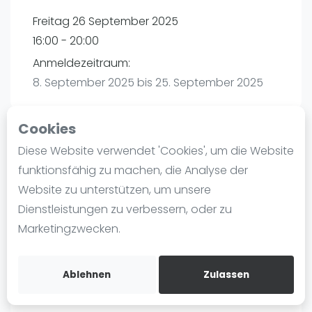
Ranking
Freitag 26 September 2025
16:00 - 20:00
Männer
Anmeldezeitraum:
Frauen
8. September 2025 bis 25. September 2025
FIP Männer
FIP Frauen
Cookies
Blog
Diese Website verwendet 'Cookies', um die Website
Playtomic
Was ist padel
funktionsfähig zu machen, die Analyse der
Die Geschichte von Padel
Website zu unterstützen, um unsere
PadelBase Ludwigshafen | Ludwigshafen am
Regeln und Punktzählung
Dienstleistungen zu verbessern, oder zu
Rhein
Padel Schläge
Marketingzwecken.
Weiherstraße 39
Bandeja - Vibora
67063
Ludwigshafen am Rhein
Video
Routebeschrijving
Ablehnen
Zulassen
playtomic.io
Padel Basistechnik