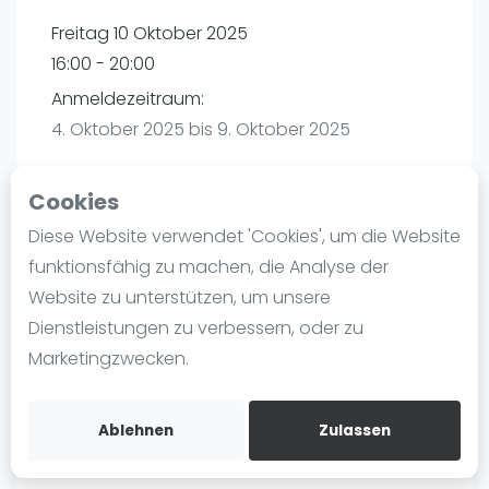
Ranking
Freitag 10 Oktober 2025
16:00 - 20:00
Männer
Anmeldezeitraum:
Frauen
4. Oktober 2025 bis 9. Oktober 2025
FIP Männer
FIP Frauen
Cookies
Blog
Diese Website verwendet 'Cookies', um die Website
Playtomic
Was ist padel
funktionsfähig zu machen, die Analyse der
Die Geschichte von Padel
Website zu unterstützen, um unsere
PadelBase Ludwigshafen | Ludwigshafen am
Regeln und Punktzählung
Dienstleistungen zu verbessern, oder zu
Rhein
Padel Schläge
Marketingzwecken.
Weiherstraße 39
Bandeja - Vibora
67063
Ludwigshafen am Rhein
Video
Routebeschrijving
Ablehnen
Zulassen
playtomic.io
Padel Basistechnik