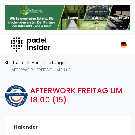
Padel Insider
Home
Padelstandorte
Organisationen
Buchungssysteme
Padel-Shops
Startseite
Veranstaltungen
Padel-Marken
AFTERWORK FREITAG UM 18:00
Padelplatzbauer
Verschiedenes
AFTERWORK FREITAG UM
18:00 (15)
Veranstaltungen
Turniere
International
Kalender
Playtomic