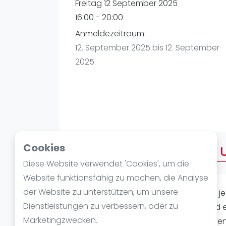
Verschiedenes
Freitag 12 September 2025
FIP Frauen
16:00 - 20:00
Anmeldezeitraum:
12. September 2025 bis 12. September
2025
Cookies
Über AFTERWORK FREITAG U
Diese Website verwendet 'Cookies', um die
Website funktionsfähig zu machen, die Analyse
der Website zu unterstützen, um unsere
AFTER WORK FREITAG !!! Für jeden und je
Dienstleistungen zu verbessern, oder zu
unserer Anlage näher zu bringen und 
Marketingzwecken.
stressigen Arbeitstag bieten zu könne