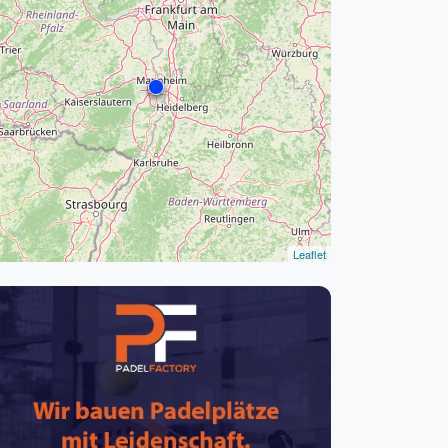
pzig
rtmund
sen
Leaflet