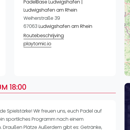
Lei
PadelBase Ludwigshafen |
Ludwigshafen am Rhein
Do
Weiherstraße 39
Es
67063
Ludwigshafen am Rhein
Routebeschrijving
playtomic.io
M 18:00
de Spielstärke! Wir freuen uns, euch Padel auf
ein sportliches Programm nach einem
n. Draußen Plätze Außerdem gibt es: Getränke,