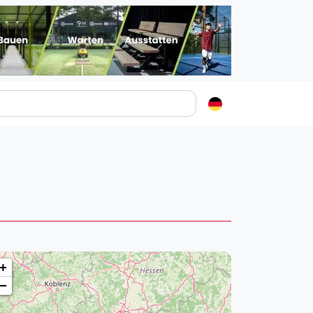
Padelstädte
Login
lin
mburg
nchen
ln
ankfurt am Main
+
uttgart
−
sseldorf