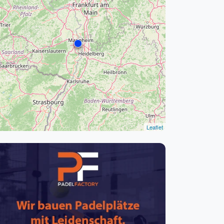
pzig
rtmund
sen
Leaflet