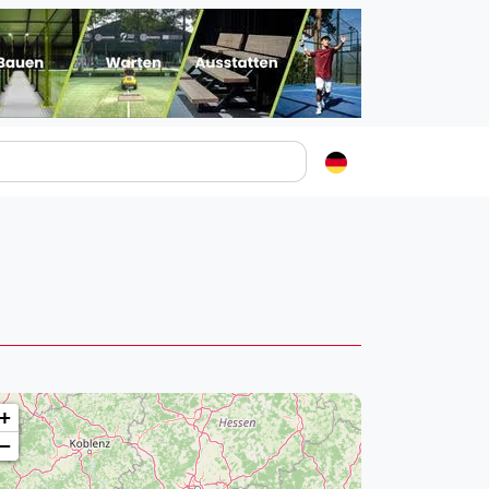
Padelstädte
Login
lin
mburg
nchen
ln
ankfurt am Main
+
uttgart
−
sseldorf