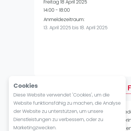
Verschiedenes
Freitag 18 April 2025
FIP Frauen
14:00 - 18:00
Anmeldezeitraum:
13. April 2025 bis 18. April 2025
Cookies
Über AFTERWORK FREITAG F
Diese Website verwendet 'Cookies', um die
Website funktionsfähig zu machen, die Analyse
der Website zu unterstützen, um unsere
AFTER WORK FREITAG FEIERTAG !!! Für jed
Dienstleistungen zu verbessern, oder zu
Padel auf unserer Anlage näher zu br
Marketingzwecken.
stressigen Arbeitstag bieten zu könne