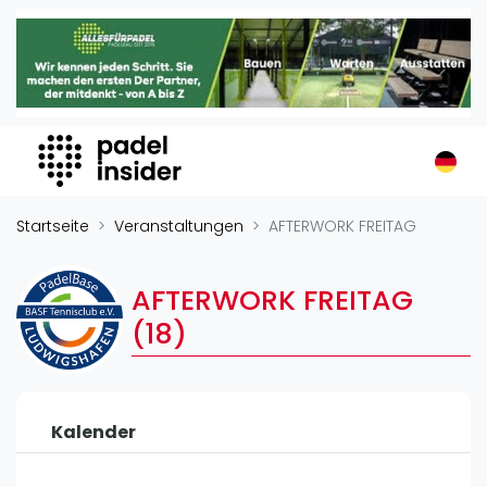
Padel Insider
Home
Padelstandorte
Organisationen
Buchungssysteme
Padel-Shops
Startseite
Veranstaltungen
AFTERWORK FREITAG
Padel-Marken
Padelplatzbauer
AFTERWORK FREITAG
Verschiedenes
(18)
Veranstaltungen
Turniere
Kalender
International
Playtomic