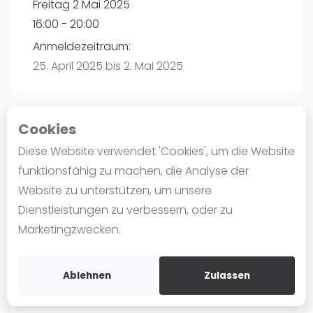
Freitag 2 Mai 2025
Ranking
16:00 - 20:00
Männer
Anmeldezeitraum:
Frauen
25. April 2025 bis 2. Mai 2025
FIP Männer
FIP Frauen
Cookies
Blog
Playtomic
Diese Website verwendet 'Cookies', um die Website
Was ist padel
funktionsfähig zu machen, die Analyse der
PadelBase Ludwigshafen | Ludwigshafen am
Die Geschichte von Padel
Website zu unterstützen, um unsere
Rhein
Regeln und Punktzählung
Dienstleistungen zu verbessern, oder zu
Weiherstraße 39
Padel Schläge
Marketingzwecken.
67063
Ludwigshafen am Rhein
Bandeja - Vibora
Routebeschrijving
Video
playtomic.io
Ablehnen
Zulassen
Padel Basistechnik