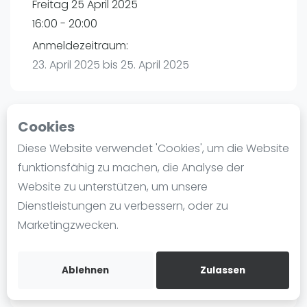
Freitag 25 April 2025
Ranking
16:00 - 20:00
Männer
Anmeldezeitraum:
Frauen
23. April 2025 bis 25. April 2025
FIP Männer
FIP Frauen
Cookies
Blog
Playtomic
Diese Website verwendet 'Cookies', um die Website
Was ist padel
funktionsfähig zu machen, die Analyse der
PadelBase Ludwigshafen | Ludwigshafen am
Die Geschichte von Padel
Website zu unterstützen, um unsere
Rhein
Regeln und Punktzählung
Dienstleistungen zu verbessern, oder zu
Weiherstraße 39
Padel Schläge
Marketingzwecken.
67063
Ludwigshafen am Rhein
Bandeja - Vibora
Routebeschrijving
Video
playtomic.io
Ablehnen
Zulassen
Padel Basistechnik