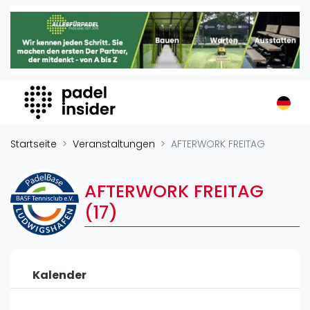
Padel Insider
Home
Padelstandorte
Organisationen
Buchungssysteme
Padel-Shops
Startseite
Veranstaltungen
AFTERWORK FREITAG
Padel-Marken
Padelplatzbauer
AFTERWORK FREITAG
Verschiedenes
(17)
Veranstaltungen
Turniere
Kalender
International
Playtomic