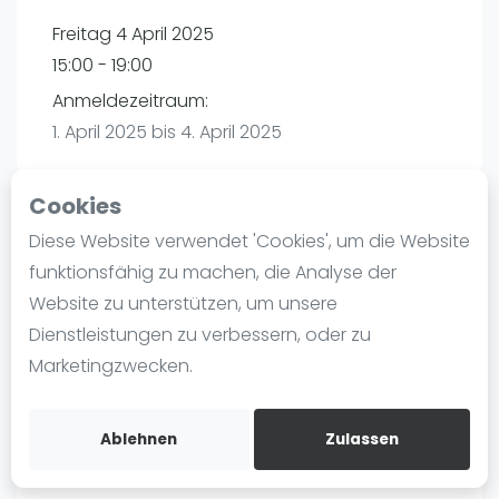
Ranking
Freitag 4 April 2025
15:00 - 19:00
Männer
Anmeldezeitraum:
Frauen
1. April 2025 bis 4. April 2025
FIP Männer
FIP Frauen
Cookies
Blog
Diese Website verwendet 'Cookies', um die Website
Playtomic
Was ist padel
funktionsfähig zu machen, die Analyse der
Die Geschichte von Padel
Website zu unterstützen, um unsere
PadelBase Ludwigshafen | Ludwigshafen am
Regeln und Punktzählung
Dienstleistungen zu verbessern, oder zu
Rhein
Padel Schläge
Marketingzwecken.
Weiherstraße 39
Bandeja - Vibora
67063
Ludwigshafen am Rhein
Video
Routebeschrijving
Ablehnen
Zulassen
playtomic.io
Padel Basistechnik