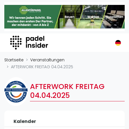
Padel Insider
Home
Padelstandorte
Organisationen
Buchungssysteme
Padel-Shops
Startseite
Veranstaltungen
Padel-Marken
AFTERWORK FREITAG 04.04.2025
Padelplatzbauer
Verschiedenes
AFTERWORK FREITAG
04.04.2025
Veranstaltungen
Turniere
International
Kalender
Playtomic