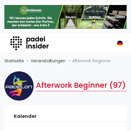
Padel Insider
Home
Padelstandorte
Organisationen
Buchungssysteme
Padel-Shops
Startseite
Veranstaltungen
Afterwork Beginner
Padel-Marken
Padelplatzbauer
Afterwork Beginner (97)
Verschiedenes
Veranstaltungen
Turniere
Kalender
International
Playtomic