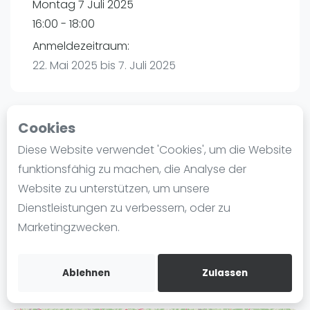
Montag 7 Juli 2025
Ranking
16:00 - 18:00
Männer
Anmeldezeitraum:
Frauen
22. Mai 2025 bis 7. Juli 2025
FIP Männer
FIP Frauen
Cookies
Blog
Playtomic
Diese Website verwendet 'Cookies', um die Website
Was ist padel
funktionsfähig zu machen, die Analyse der
Padelon Heilbronn | Heilbronn
Die Geschichte von Padel
Website zu unterstützen, um unsere
Würzburger Straße 52
Regeln und Punktzählung
Dienstleistungen zu verbessern, oder zu
74078
Heilbronn
Padel Schläge
Marketingzwecken.
Routebeschrijving
Bandeja - Vibora
playtomic.io
Video
Ablehnen
Zulassen
Padel Basistechnik