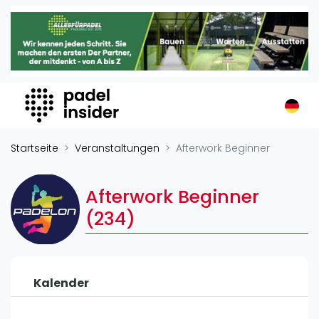
Padel Insider
Home
Padelstandorte
Organisationen
Buchungssysteme
Padel-Shops
Startseite
Veranstaltungen
Afterwork Beginner
Padel-Marken
Padelplatzbauer
Afterwork Beginner
Verschiedenes
(234)
Veranstaltungen
Turniere
Kalender
International
Playtomic