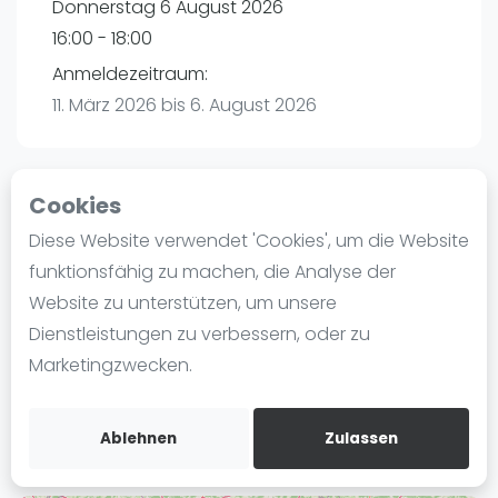
Donnerstag 6 August 2026
Ranking
16:00 - 18:00
Männer
Anmeldezeitraum:
Frauen
11. März 2026 bis 6. August 2026
FIP Männer
FIP Frauen
Cookies
Blog
Playtomic
Diese Website verwendet 'Cookies', um die Website
Was ist padel
funktionsfähig zu machen, die Analyse der
Padelon Heilbronn | Heilbronn
Die Geschichte von Padel
Website zu unterstützen, um unsere
Würzburger Straße 52
Regeln und Punktzählung
Dienstleistungen zu verbessern, oder zu
74078
Heilbronn
Padel Schläge
Marketingzwecken.
Routebeschrijving
Bandeja - Vibora
playtomic.io
Video
Ablehnen
Zulassen
Padel Basistechnik