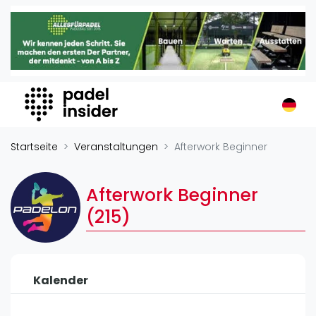
Padel Insider
Home
Padelstandorte
Organisationen
Buchungssysteme
Padel-Shops
Startseite
Veranstaltungen
Afterwork Beginner
Padel-Marken
Padelplatzbauer
Afterwork Beginner
Verschiedenes
(215)
Veranstaltungen
Turniere
Kalender
International
Playtomic