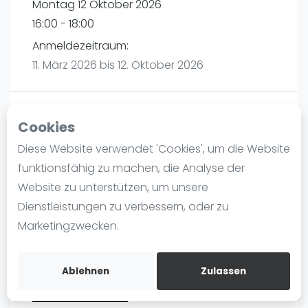
Montag 12 Oktober 2026
Ranking
16:00 - 18:00
Männer
Anmeldezeitraum:
Frauen
11. März 2026 bis 12. Oktober 2026
FIP Männer
FIP Frauen
Registrieren
Cookies
Blog
Diese Website verwendet 'Cookies', um die Website
Was ist padel
funktionsfähig zu machen, die Analyse der
Die Geschichte von Padel
Website zu unterstützen, um unsere
Playtomic
Regeln und Punktzählung
Dienstleistungen zu verbessern, oder zu
Padel Schläge
Marketingzwecken.
Padelon Heilbronn | Heilbronn
Bandeja - Vibora
Würzburger Straße 52
Video
74078
Heilbronn
Ablehnen
Zulassen
Routebeschrijving
Padel Basistechnik