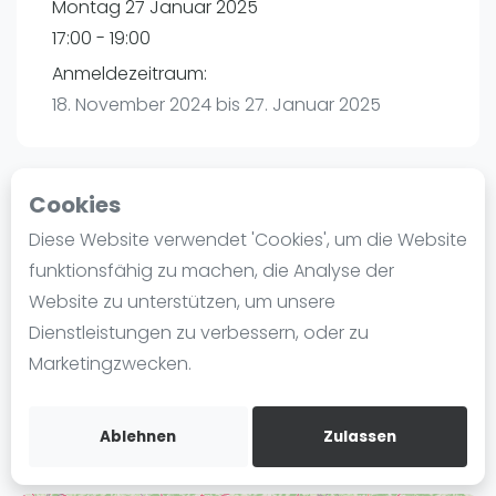
Montag 27 Januar 2025
Ranking
17:00 - 19:00
Männer
Anmeldezeitraum:
Frauen
18. November 2024 bis 27. Januar 2025
FIP Männer
FIP Frauen
Cookies
Blog
Playtomic
Diese Website verwendet 'Cookies', um die Website
Was ist padel
funktionsfähig zu machen, die Analyse der
Padelon Heilbronn | Heilbronn
Die Geschichte von Padel
Website zu unterstützen, um unsere
Würzburger Straße 52
Regeln und Punktzählung
Dienstleistungen zu verbessern, oder zu
74078
Heilbronn
Padel Schläge
Marketingzwecken.
Routebeschrijving
Bandeja - Vibora
playtomic.io
Video
Ablehnen
Zulassen
Padel Basistechnik