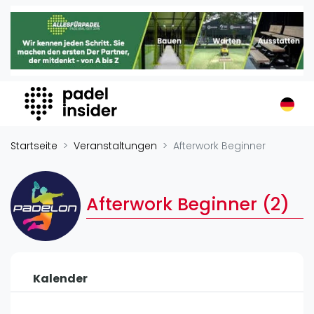
Padel Insider
Home
Padelstandorte
Organisationen
Buchungssysteme
Padel-Shops
Startseite
Veranstaltungen
Afterwork Beginner
Padel-Marken
Padelplatzbauer
Afterwork Beginner (2)
Verschiedenes
Veranstaltungen
Turniere
Kalender
International
Playtomic