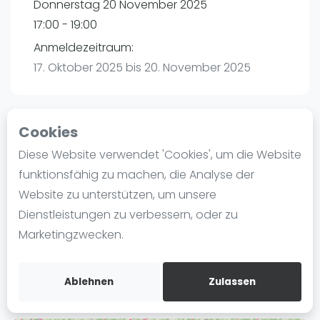
Donnerstag 20 November 2025
Ranking
17:00 - 19:00
Männer
Anmeldezeitraum:
Frauen
17. Oktober 2025 bis 20. November 2025
FIP Männer
FIP Frauen
Cookies
Blog
Playtomic
Diese Website verwendet 'Cookies', um die Website
Was ist padel
funktionsfähig zu machen, die Analyse der
Padelon Heilbronn | Heilbronn
Die Geschichte von Padel
Website zu unterstützen, um unsere
Würzburger Straße 52
Regeln und Punktzählung
Dienstleistungen zu verbessern, oder zu
74078
Heilbronn
Padel Schläge
Marketingzwecken.
Routebeschrijving
Bandeja - Vibora
playtomic.io
Video
Ablehnen
Zulassen
Padel Basistechnik