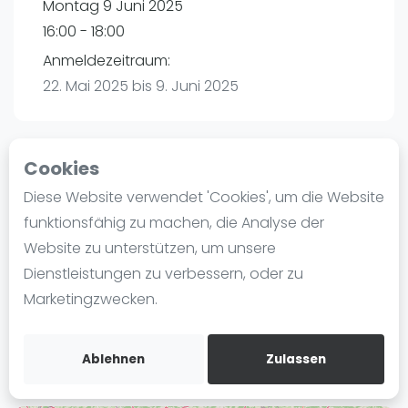
Montag 9 Juni 2025
Ranking
16:00 - 18:00
Männer
Anmeldezeitraum:
Frauen
22. Mai 2025 bis 9. Juni 2025
FIP Männer
FIP Frauen
Cookies
Blog
Playtomic
Diese Website verwendet 'Cookies', um die Website
Was ist padel
funktionsfähig zu machen, die Analyse der
Padelon Heilbronn | Heilbronn
Die Geschichte von Padel
Website zu unterstützen, um unsere
Würzburger Straße 52
Regeln und Punktzählung
Dienstleistungen zu verbessern, oder zu
74078
Heilbronn
Padel Schläge
Marketingzwecken.
Routebeschrijving
Bandeja - Vibora
playtomic.io
Video
Ablehnen
Zulassen
Padel Basistechnik