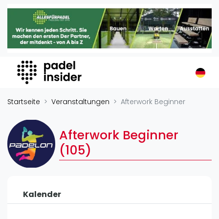
Padel Insider
Home
Padelstandorte
Organisationen
Buchungssysteme
Padel-Shops
Startseite
Veranstaltungen
Afterwork Beginner
Padel-Marken
Padelplatzbauer
Afterwork Beginner
Verschiedenes
(105)
Veranstaltungen
Turniere
Kalender
International
Playtomic