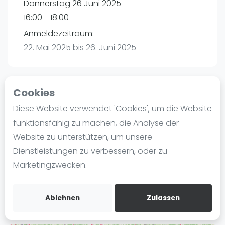
Donnerstag 26 Juni 2025
Ranking
16:00 - 18:00
Männer
Anmeldezeitraum:
Frauen
22. Mai 2025 bis 26. Juni 2025
FIP Männer
FIP Frauen
Cookies
Blog
Playtomic
Diese Website verwendet 'Cookies', um die Website
Was ist padel
funktionsfähig zu machen, die Analyse der
Padelon Heilbronn | Heilbronn
Die Geschichte von Padel
Website zu unterstützen, um unsere
Würzburger Straße 52
Regeln und Punktzählung
Dienstleistungen zu verbessern, oder zu
74078
Heilbronn
Padel Schläge
Marketingzwecken.
Routebeschrijving
Bandeja - Vibora
playtomic.io
Video
Ablehnen
Zulassen
Padel Basistechnik