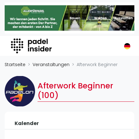
Padel Insider
Home
Padelstandorte
Organisationen
Buchungssysteme
Padel-Shops
Startseite
Veranstaltungen
Afterwork Beginner
Padel-Marken
Padelplatzbauer
Afterwork Beginner
Verschiedenes
(100)
Veranstaltungen
Turniere
Kalender
International
Playtomic