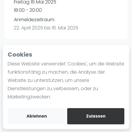
Freitag 16 Mai 2025
Ranking
18:00 - 20:00
Männer
Anmeldezeitraum:
Frauen
22. April 2025 bis 16. Mai 2025
FIP Männer
FIP Frauen
Cookies
Blog
Playtomic (Abgesagt))
Diese Website verwendet 'Cookies', um die Website
Was ist padel
funktionsfähig zu machen, die Analyse der
Padelon Karlsruhe | Eggenstein-
Die Geschichte von Padel
Website zu unterstützen, um unsere
Leopoldshafen
Regeln und Punktzählung
Dienstleistungen zu verbessern, oder zu
Am Hardtwald 3
Padel Schläge
Marketingzwecken.
76344
Eggenstein-Leopoldshafen
Bandeja - Vibora
Routebeschrijving
Video
playtomic.io
Ablehnen
Zulassen
Padel Basistechnik