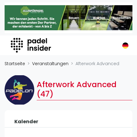
Padel Insider
Home
Padelstandorte
Organisationen
Buchungssysteme
Padel-Shops
Startseite
Veranstaltungen
Afterwork Advanced
Padel-Marken
Padelplatzbauer
Afterwork Advanced
Verschiedenes
(47)
Veranstaltungen
Turniere
Kalender
International
Playtomic