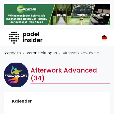
Padel Insider
Home
Padelstandorte
Organisationen
Buchungssysteme
Padel-Shops
Startseite
Veranstaltungen
Afterwork Advanced
Padel-Marken
Padelplatzbauer
Afterwork Advanced
Verschiedenes
(34)
Veranstaltungen
Turniere
Kalender
International
Playtomic