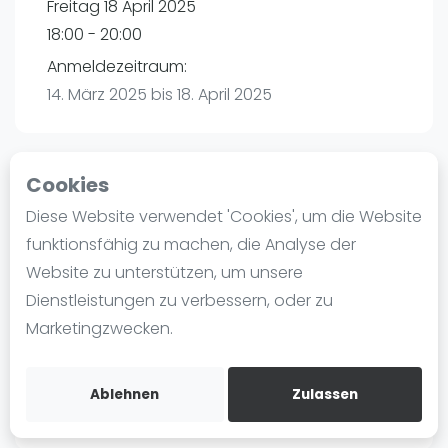
Freitag 18 April 2025
Ranking
18:00 - 20:00
Männer
Anmeldezeitraum:
Frauen
14. März 2025 bis 18. April 2025
FIP Männer
FIP Frauen
Cookies
Blog
Playtomic (Abgesagt))
Diese Website verwendet 'Cookies', um die Website
Was ist padel
funktionsfähig zu machen, die Analyse der
Padelon Karlsruhe | Eggenstein-
Die Geschichte von Padel
Website zu unterstützen, um unsere
Leopoldshafen
Regeln und Punktzählung
Dienstleistungen zu verbessern, oder zu
Am Hardtwald 3
Padel Schläge
Marketingzwecken.
76344
Eggenstein-Leopoldshafen
Bandeja - Vibora
Routebeschrijving
Video
playtomic.io
Ablehnen
Zulassen
Padel Basistechnik