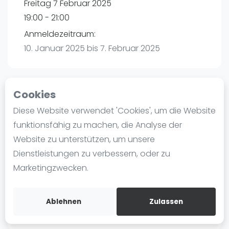
Freitag 7 Februar 2025
Ranking
19:00 - 21:00
Männer
Anmeldezeitraum:
Frauen
10. Januar 2025 bis 7. Februar 2025
FIP Männer
FIP Frauen
Cookies
Blog
Playtomic
Diese Website verwendet 'Cookies', um die Website
Was ist padel
funktionsfähig zu machen, die Analyse der
Padelon Karlsruhe | Eggenstein-
Die Geschichte von Padel
Website zu unterstützen, um unsere
Leopoldshafen
Regeln und Punktzählung
Dienstleistungen zu verbessern, oder zu
Am Hardtwald 3
Padel Schläge
Marketingzwecken.
76344
Eggenstein-Leopoldshafen
Bandeja - Vibora
Routebeschrijving
Video
playtomic.io
Ablehnen
Zulassen
Padel Basistechnik