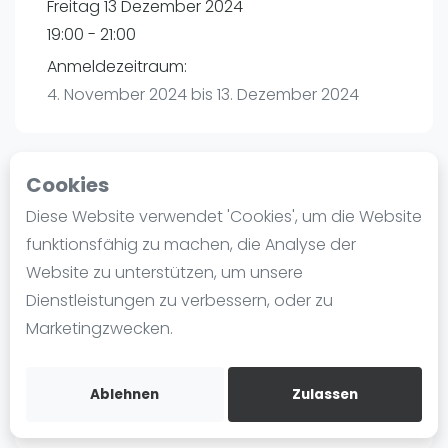
Freitag 13 Dezember 2024
Ranking
19:00 - 21:00
Männer
Anmeldezeitraum:
Frauen
4. November 2024 bis 13. Dezember 2024
FIP Männer
FIP Frauen
Cookies
Blog
Playtomic
Diese Website verwendet 'Cookies', um die Website
Was ist padel
funktionsfähig zu machen, die Analyse der
Padelon Karlsruhe | Eggenstein-
Die Geschichte von Padel
Website zu unterstützen, um unsere
Leopoldshafen
Regeln und Punktzählung
Dienstleistungen zu verbessern, oder zu
Am Hardtwald 3
Padel Schläge
Marketingzwecken.
76344
Eggenstein-Leopoldshafen
Bandeja - Vibora
Routebeschrijving
Video
playtomic.io
Ablehnen
Zulassen
Padel Basistechnik