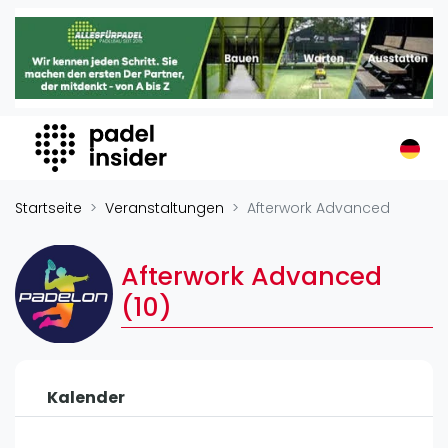
Padel Insider
Home
Padelstandorte
Organisationen
Buchungssysteme
Padel-Shops
Startseite
Veranstaltungen
Afterwork Advanced
Padel-Marken
Padelplatzbauer
Afterwork Advanced
Verschiedenes
(10)
Veranstaltungen
Turniere
Kalender
International
Playtomic