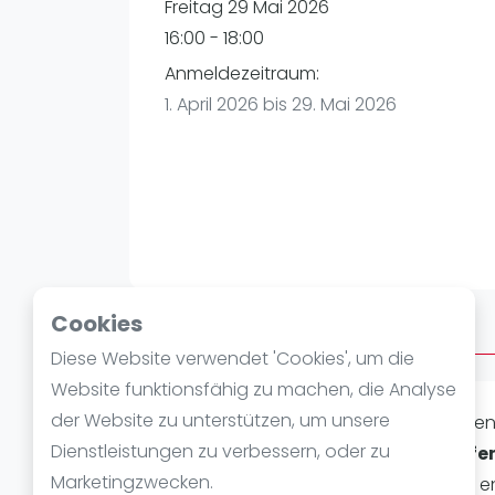
Verschiedenes
Freitag 29 Mai 2026
FIP Frauen
16:00 - 18:00
Anmeldezeitraum:
1. April 2026 bis 29. Mai 2026
Cookies
Über Afterwork
Diese Website verwendet 'Cookies', um die
Website funktionsfähig zu machen, die Analyse
der Website zu unterstützen, um unsere
Laat je passie voor
padel
ontvlamme
Dienstleistungen zu verbessern, oder zu
hart van
Eggenstein-Leopoldshafe
Marketingzwecken.
Karlsruhe, belooft een dag vol actie, 