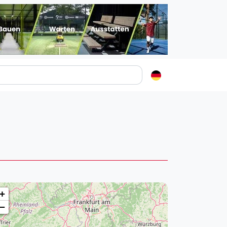
Padelstädte
Login
lin
mburg
nchen
ln
ankfurt am Main
+
uttgart
−
sseldorf