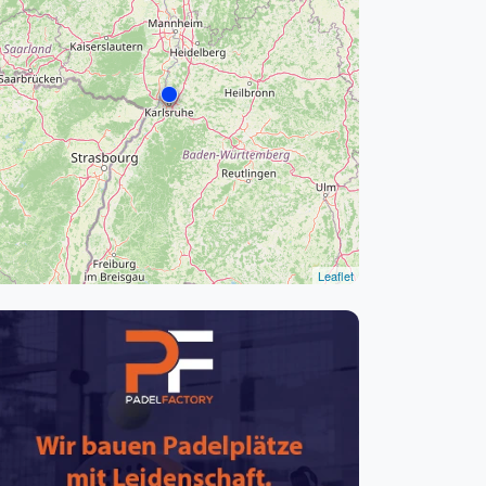
pzig
rtmund
sen
Leaflet