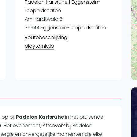
Lei
Padelon Karlsruhe | Eggenstein-
Leopoldshafen
Do
Am Hardtwald 3
Es
76344
Eggenstein-Leopoldshafen
Routebeschrijving
playtomic.io
n op
bij
Padelon Karlsruhe
in het bruisende
n
. Het evenement,
Afterwork
bij Padelon
energie en onvergetelijke momenten die elke