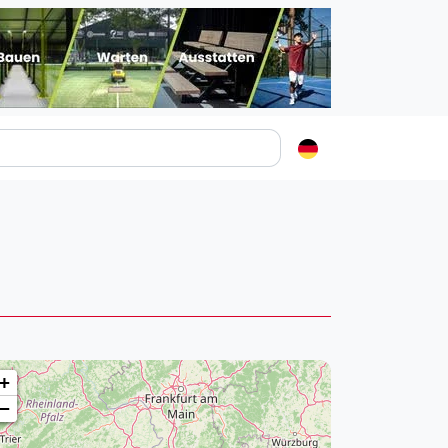
Padelstädte
Login
lin
mburg
nchen
ln
ankfurt am Main
+
uttgart
−
sseldorf