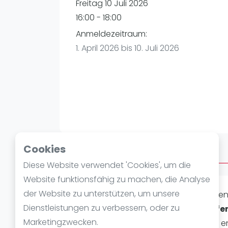
Verschiedenes
Freitag 10 Juli 2026
FIP Frauen
16:00 - 18:00
Anmeldezeitraum:
1. April 2026 bis 10. Juli 2026
Cookies
Über Afterwork
Diese Website verwendet 'Cookies', um die
Website funktionsfähig zu machen, die Analyse
der Website zu unterstützen, um unsere
Laat je passie voor
padel
ontvlamme
Dienstleistungen zu verbessern, oder zu
hart van
Eggenstein-Leopoldshafe
Marketingzwecken.
Karlsruhe, belooft een dag vol actie, 