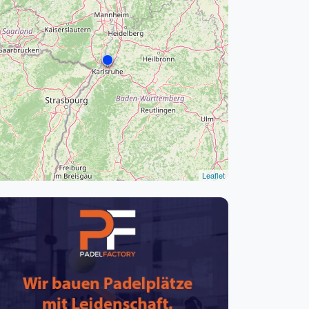
pzig
rtmund
sen
Leaflet