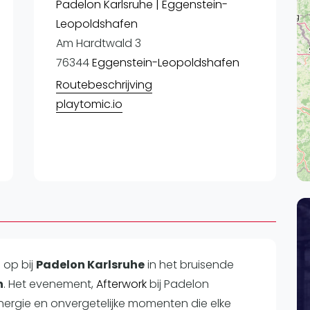
Lei
Padelon Karlsruhe | Eggenstein-
Leopoldshafen
Do
Am Hardtwald 3
Es
76344
Eggenstein-Leopoldshafen
Routebeschrijving
playtomic.io
n op
bij
Padelon Karlsruhe
in het bruisende
n
. Het evenement,
Afterwork
bij Padelon
energie en onvergetelijke momenten die elke