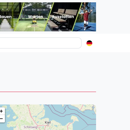
Padelstädte
Login
lin
mburg
nchen
ln
ankfurt am Main
+
uttgart
−
sseldorf