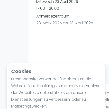
Verschiedenes
Mittwoch 23 April 2025
FIP Frauen
17:00 - 20:00
Anmeldezeitraum:
28. März 2025 bis 23. April 2025
Cookies
Über Afterwork
Diese Website verwendet 'Cookies', um die
Website funktionsfähig zu machen, die Analyse
der Website zu unterstützen, um unsere
Ein Afterwork Padel Event für alle die
Dienstleistungen zu verbessern, oder zu
Regeln und Basic Padel-Taktik etc. sol
Marketingzwecken.
Spiele) gespielt, nach jeder Runde wec