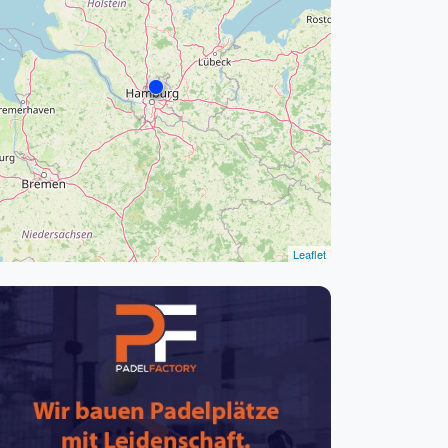
pzig
rtmund
sen
Leaflet