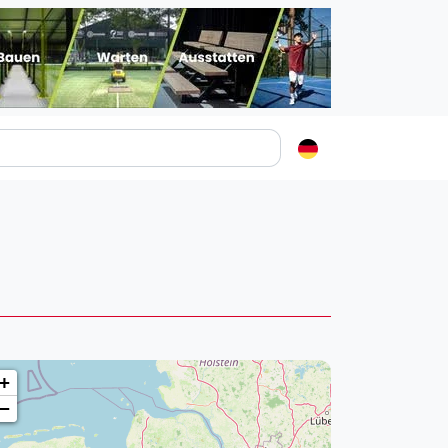
Padelstädte
Login
lin
mburg
nchen
ln
ankfurt am Main
+
uttgart
−
sseldorf