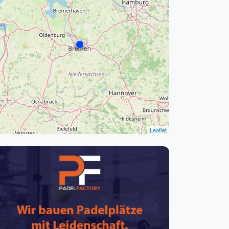
pzig
rtmund
sen
Leaflet