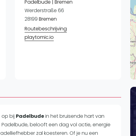
Lei
Padelbude | Bremen
Werderstraße 66
Do
28199
Bremen
Es
Routebeschrijving
playtomic.io
n op
bij
Padelbude
in het bruisende hart van
j Padelbude, belooft een dag vol actie, energie
adelliefhebber zal koesteren. Of je nu een