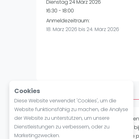
Verschiedenes
Dienstag 24 März 2026
FIP Frauen
16:30 - 18:00
Anmeldezeitraum:
18. März 2026 bis 24. März 2026
Cookies
Über After Work
Diese Website verwendet 'Cookies', um die
Website funktionsfähig zu machen, die Analyse
der Website zu unterstützen, um unsere
Laat je passie voor
padel
ontvlamme
Dienstleistungen zu verbessern, oder zu
Bremen
. Het evenement,
After Work
bi
Marketingzwecken.
en onvergetelijke momenten die elke p