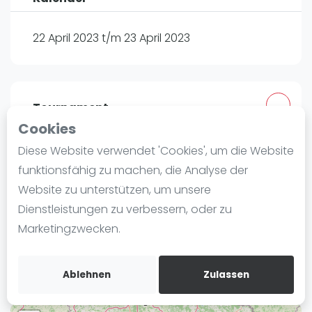
Ranking
22 April 2023 t/m 23 April 2023
Männer
Frauen
FIP Männer
FIP Frauen
Tournament
Cookies
Blog
STC Oberland
Diese Website verwendet 'Cookies', um die Website
Was ist padel
Königsdorfer Weg 7
funktionsfähig zu machen, die Analyse der
Die Geschichte von Padel
82538
Website zu unterstützen, um unsere
Regeln und Punktzählung
Routebeschrijving
Dienstleistungen zu verbessern, oder zu
Padel Schläge
rankedin.com
Marketingzwecken.
Bandeja - Vibora
Christopher Hahn
Video
Ablehnen
Zulassen
Padel Basistechnik