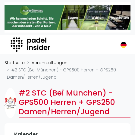
Padel Insider
Home
Padelstandorte
Organisationen
Buchungssysteme
Padel-Shops
Startseite
Veranstaltungen
Padel-Marken
#2 STC (Bei München) - GPS500 Herren + GPS250
Damen/Herren/Jugend
Padelplatzbauer
Verschiedenes
#2 STC (Bei München) -
Veranstaltungen
GPS500 Herren + GPS250
Damen/Herren/Jugend
Turniere
International
Playtomic
Kalender