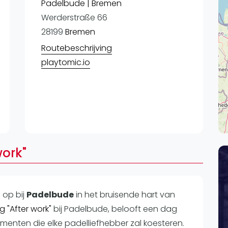
Lei
Padelbude | Bremen
Werderstraße 66
Do
28199
Bremen
Es
Routebeschrijving
playtomic.io
work"
n op
bij
Padelbude
in het bruisende hart van
g "After work"
bij Padelbude, belooft een dag
omenten die elke padelliefhebber zal koesteren.