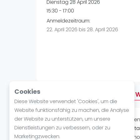
Verschiedenes
Dienstag 28 April 2026
FIP Frauen
15:30 - 17:00
Anmeldezeitraum:
22. April 2026 bis 28. April 2026
Cookies
Über 17:30 Dienstag "After 
Diese Website verwendet 'Cookies', um die
Website funktionsfähig zu machen, die Analyse
der Website zu unterstützen, um unsere
Laat je passie voor
padel
ontvlamme
Dienstleistungen zu verbessern, oder zu
Bremen
. Het evenement,
17:30 Diensta
Marketingzwecken.
vol actie, energie en onvergetelijke m