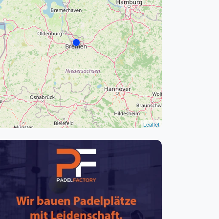
pzig
rtmund
sen
Leaflet