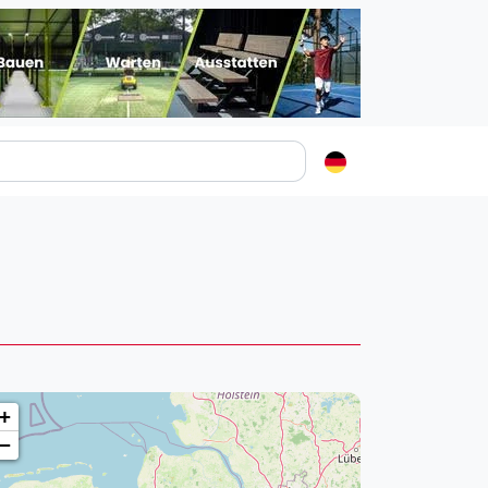
Padelstädte
Login
lin
mburg
nchen
ln
ankfurt am Main
+
uttgart
−
sseldorf