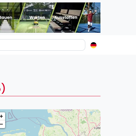
Padelstädte
Login
lin
mburg
5)
nchen
ln
ankfurt am Main
+
uttgart
−
sseldorf