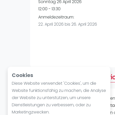
Verschiedenes
Sonntag 26 April 2026
FIP Frauen
12:00 - 13:30
Anmeldezeitraum:
22. April 2026 bis 26. April 2026
Cookies
Über 14:00 Sonntag "America
Diese Website verwendet 'Cookies', um die
Website funktionsfähig zu machen, die Analyse
der Website zu unterstützen, um unsere
Laat je passie voor
padel
ontvlamme
Dienstleistungen zu verbessern, oder zu
Bremen
. Het evenement,
14:00 Sonntag
Marketingzwecken.
belooft een dag vol actie, energie en