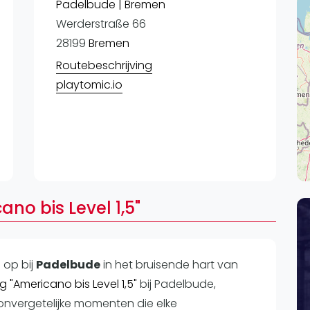
Lei
Padelbude | Bremen
Werderstraße 66
Do
28199
Bremen
Es
Routebeschrijving
playtomic.io
no bis Level 1,5"
n op
bij
Padelbude
in het bruisende hart van
 "Americano bis Level 1,5"
bij Padelbude,
 onvergetelijke momenten die elke