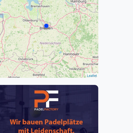
pzig
rtmund
sen
Leaflet