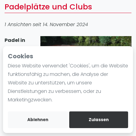
Padelplätze und Clubs
Ranking
Männer
1 Ansichten seit 14. November 2024
Frauen
FIP Männer
Padel in
FIP Frauen
Molfsee
Cookies
Blog
erfreut sich
großer
Diese Website verwendet 'Cookies', um die Website
Was ist padel
Beliebtheit. In
funktionsfähig zu machen, die Analyse der
Die Geschichte von Padel
der Stadt gibt
Website zu unterstützen, um unsere
Regeln und Punktzählung
es 1 Padel-
Dienstleistungen zu verbessern, oder zu
Padel Schläge
Standort mit insgesamt 7 Padelplatz plätze. Egal ob
Marketingzwecken.
Bandeja - Vibora
Anfänger oder Fortgeschrittene, in Molfsee können
Sie Padel spielen und einen Padelplatz einfach
Video
Ablehnen
Zulassen
mieten.
Padel Basistechnik