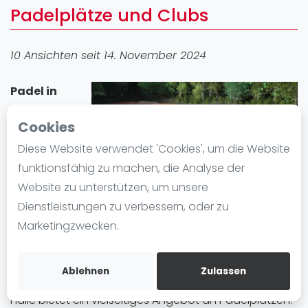
Padelplätze und Clubs
Ranking
Männer
10 Ansichten seit 14. November 2024
Frauen
FIP Männer
Padel in
FIP Frauen
Halle
erfreut
Cookies
Blog
sich großer
Beliebtheit. In
Diese Website verwendet 'Cookies', um die Website
Was ist padel
der Stadt gibt
funktionsfähig zu machen, die Analyse der
Die Geschichte von Padel
es 1 Padel-
Website zu unterstützen, um unsere
Regeln und Punktzählung
Standort mit
Dienstleistungen zu verbessern, oder zu
Padel Schläge
insgesamt 1 Padelplatz . Egal ob Anfänger oder
Marketingzwecken.
Bandeja - Vibora
Fortgeschrittene, in Halle können Sie Padel spielen
und einen Padelplatz einfach mieten.
Video
Ablehnen
Zulassen
Padel Basistechnik
Halle bietet ein vielseitiges Angebot an Padelplätzen.