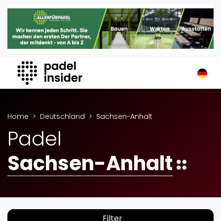
Padel Insider
Home
Padelstandorte
Organisationen
Buchungssysteme
Padel-Shops
Padel-Marken
Home
Deutschland
Sachsen-Anhalt
Padelplatzbauer
Padel
Verschiedenes
Sachsen-Anhalt
Veranstaltungen
Turniere
International
Playtomic
Filter