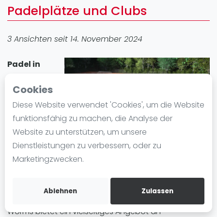
Padelplätze und Clubs
Ranking
Männer
3 Ansichten seit 14. November 2024
Frauen
FIP Männer
Padel in
FIP Frauen
Worms
Cookies
Blog
erfreut sich
großer
Diese Website verwendet 'Cookies', um die Website
Was ist padel
Beliebtheit. In
funktionsfähig zu machen, die Analyse der
Die Geschichte von Padel
der Stadt gibt
Website zu unterstützen, um unsere
Regeln und Punktzählung
es 1 Padel-
Dienstleistungen zu verbessern, oder zu
Padel Schläge
Standort mit insgesamt 2 Padelplatz plätze. Egal ob
Marketingzwecken.
Bandeja - Vibora
Anfänger oder Fortgeschrittene, in Worms können Sie
Padel spielen und einen Padelplatz einfach mieten.
Video
Ablehnen
Zulassen
Padel Basistechnik
Worms bietet ein vielseitiges Angebot an