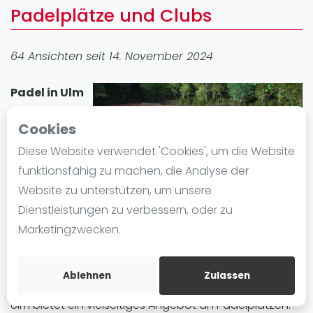
Padelplätze und Clubs
Ranking
Männer
64 Ansichten seit 14. November 2024
Frauen
FIP Männer
Padel in Ulm
FIP Frauen
erfreut sich
Cookies
Blog
großer
Beliebtheit. In
Diese Website verwendet 'Cookies', um die Website
Was ist padel
der Stadt gibt
funktionsfähig zu machen, die Analyse der
Die Geschichte von Padel
es 1 Padel-
Website zu unterstützen, um unsere
Regeln und Punktzählung
Standort mit
Dienstleistungen zu verbessern, oder zu
Padel Schläge
insgesamt 1 Padelplatz . Egal ob Anfänger oder
Marketingzwecken.
Bandeja - Vibora
Fortgeschrittene, in Ulm können Sie Padel spielen und
einen Padelplatz einfach mieten.
Video
Ablehnen
Zulassen
Padel Basistechnik
Ulm bietet ein vielseitiges Angebot an Padelplätzen.