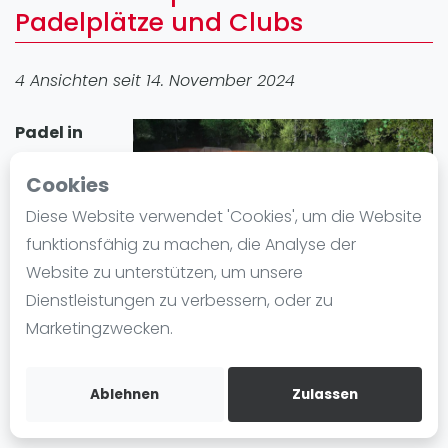
Padelplätze und Clubs
Ranking
Männer
4 Ansichten seit 14. November 2024
Frauen
FIP Männer
Padel in
FIP Frauen
Laupheim
Cookies
Blog
erfreut sich
großer
Diese Website verwendet 'Cookies', um die Website
Was ist padel
Beliebtheit. In
funktionsfähig zu machen, die Analyse der
Die Geschichte von Padel
der Stadt gibt
Website zu unterstützen, um unsere
Regeln und Punktzählung
es 1 Padel-
Dienstleistungen zu verbessern, oder zu
Padel Schläge
Standort mit insgesamt 2 Padelplatz plätze. Egal ob
Marketingzwecken.
Bandeja - Vibora
Anfänger oder Fortgeschrittene, in Laupheim können
Sie Padel spielen und einen Padelplatz einfach
Video
Ablehnen
Zulassen
mieten.
Padel Basistechnik