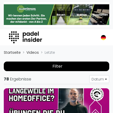
Padel Insider
Home
Padelstandorte
Organisationen
Buchungssysteme
Padel-Shops
Startseite
Videos
Letzte
Padel-Marken
Padelplatzbauer
Filter
Verschiedenes
78
Ergebnisse
Datum
Veranstaltungen
Turniere
International
Playtomic