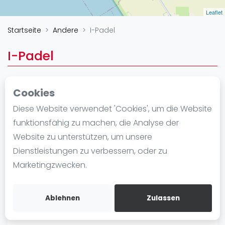
Ranking
Leaflet
Startseite
Andere
I-Padel
Männer
Frauen
I-Padel
FIP Männer
FIP Frauen
Cookies
Blog
Court Manufacturer
Diese Website verwendet 'Cookies', um die Website
Hoornse Hop 10
Was ist padel
funktionsfähig zu machen, die Analyse der
8321 WX Urk
Die Geschichte von Padel
Website zu unterstützen, um unsere
NL (NL)
Regeln und Punktzählung
Dienstleistungen zu verbessern, oder zu
https://i-padel.nl/de/
Padel Schläge
Marketingzwecken.
Bandeja - Vibora
Route
Video
Ablehnen
Zulassen
Padel Basistechnik