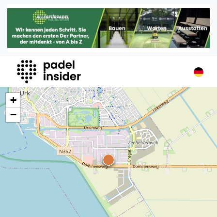
Padel Insider
Home
Padelstandorte
Organisationen
Buchungssysteme
Padel-Shops
+
Padel-Marken
−
Padelplatzbauer
Verschiedenes
Veranstaltungen
Turniere
International
Playtomic