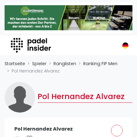
Padel Insider
Home
Padelstandorte
Organisationen
Buchungssysteme
Padel-Shops
Startseite
Spieler
Ranglisten
Ranking FIP Men
Padel-Marken
Pol Hernandez Alvarez
Padelplatzbauer
Verschiedenes
Pol Hernandez Alvarez
Veranstaltungen
Turniere
International
Pol Hernandez Alvarez
Playtomic