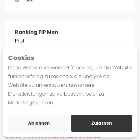
FIP
Ranking
Männer
Frauen
Ranking FIP Men
FIP Männer
Profil
FIP Frauen
Cookies
Blog
POSITIE
PT
Diese Website verwendet 'Cookies', um die Website
44
1.339
#
2
Was ist padel
funktionsfähig zu machen, die Analyse der
Die Geschichte von Padel
Website zu unterstützen, um unsere
Regeln und Punktzählung
Dienstleistungen zu verbessern, oder zu
Padel Schläge
Bist du
Pol Hernandez Alvarez
?
Marketingzwecken.
Bandeja - Vibora
Kostenloses Konto erstellen
Video
Ablehnen
Zulassen
Über Pol Hernandez Alvarez
Padel Basistechnik