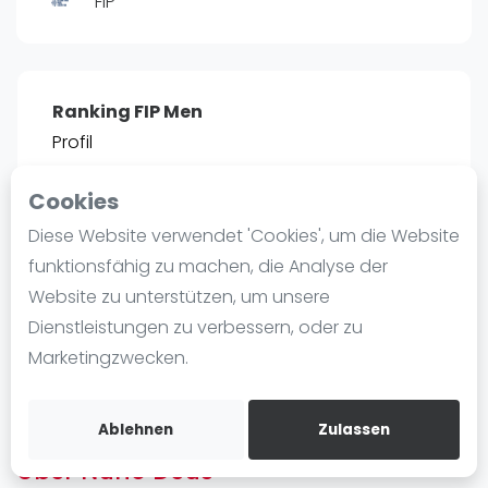
FIP
Ranking
Männer
Frauen
Ranking FIP Men
FIP Männer
Profil
FIP Frauen
Cookies
Blog
POSITIE
PT
Diese Website verwendet 'Cookies', um die Website
37
1.489
#
Was ist padel
funktionsfähig zu machen, die Analyse der
Die Geschichte von Padel
Website zu unterstützen, um unsere
Regeln und Punktzählung
Dienstleistungen zu verbessern, oder zu
Padel Schläge
Bist du
Nuno Deus
?
Marketingzwecken.
Bandeja - Vibora
Kostenloses Konto erstellen
Video
Ablehnen
Zulassen
Über Nuno Deus
Padel Basistechnik