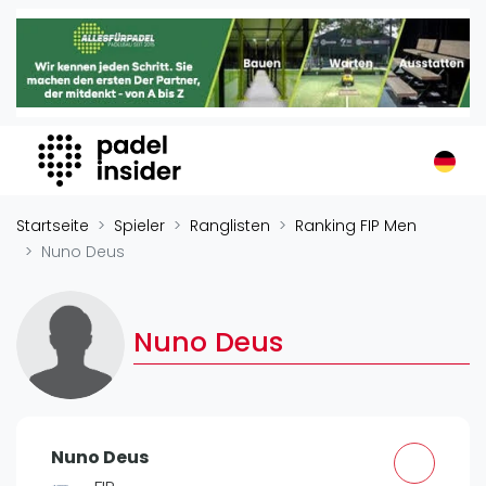
Padel Insider
Home
Padelstandorte
Organisationen
Buchungssysteme
Padel-Shops
Startseite
Spieler
Ranglisten
Ranking FIP Men
Padel-Marken
Nuno Deus
Padelplatzbauer
Verschiedenes
Nuno Deus
Veranstaltungen
Turniere
International
Nuno Deus
Playtomic