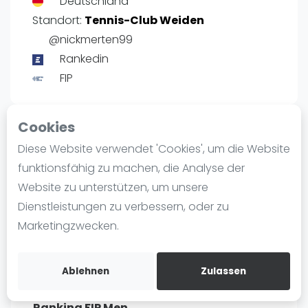
Deutschland
Ranking
Standort:
Tennis-Club Weiden
@nickmerten99
Männer
Rankedin
Frauen
FIP
FIP Männer
FIP Frauen
Cookies
Blog
Rangliste Männer Deutschland
Diese Website verwendet 'Cookies', um die Website
Was ist padel
Profil
funktionsfähig zu machen, die Analyse der
Die Geschichte von Padel
Website zu unterstützen, um unsere
Regeln und Punktzählung
Dienstleistungen zu verbessern, oder zu
POSITIE
PT
Padel Schläge
Marketingzwecken.
1
9.455
#
Bandeja - Vibora
Video
Ablehnen
Zulassen
Padel Basistechnik
Ranking FIP Men