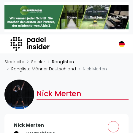
Padel Insider
Home
Padelstandorte
Organisationen
Buchungssysteme
Padel-Shops
Startseite
Spieler
Ranglisten
Padel-Marken
Rangliste Männer Deutschland
Nick Merten
Padelplatzbauer
Verschiedenes
Nick Merten
Veranstaltungen
Turniere
International
Nick Merten
Playtomic