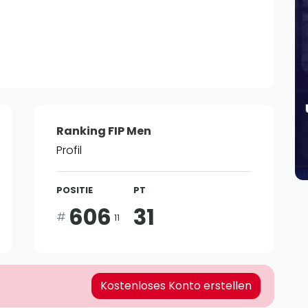
Lei
Do
Es
Ranking FIP Men
Profil
POSITIE
PT
606
31
#
11
Kostenloses Konto erstellen