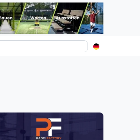
Padelstädte
Login
lin
mburg
nchen
ln
ankfurt am Main
uttgart
sseldorf