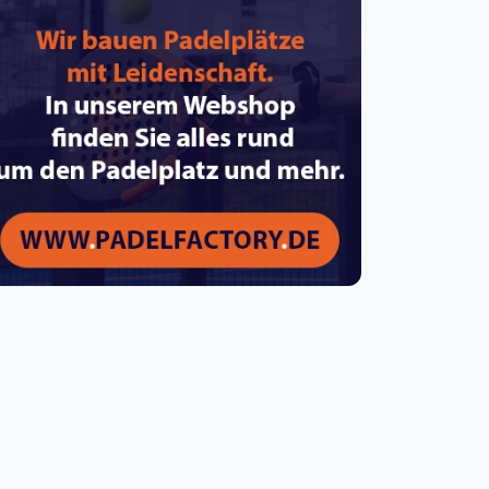
pzig
rtmund
sen