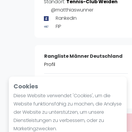
Verschiedenes
Standort:
Tennis-Club Weiden
FIP Frauen
@matthiaswunner
Rankedin
FIP
Rangliste Männer Deutschland
Profil
POSITIE
PT
Cookies
4
9.157
#
Diese Website verwendet 'Cookies', um die
Website funktionsfähig zu machen, die Analyse
der Website zu unterstützen, um unsere
Dienstleistungen zu verbessern, oder zu
Bist du
Matthias Wunner
?
Marketingzwecken.