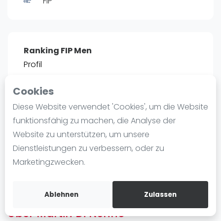
FIP
Ranking
Männer
Frauen
Ranking FIP Men
FIP Männer
Profil
FIP Frauen
Cookies
Blog
POSITIE
PT
Diese Website verwendet 'Cookies', um die Website
9
5.880
#
Was ist padel
funktionsfähig zu machen, die Analyse der
Die Geschichte von Padel
Website zu unterstützen, um unsere
Regeln und Punktzählung
Dienstleistungen zu verbessern, oder zu
Padel Schläge
Bist du
Martin Di Nenno
?
Marketingzwecken.
Bandeja - Vibora
Kostenloses Konto erstellen
Video
Ablehnen
Zulassen
Über Martin Di Nenno
Padel Basistechnik