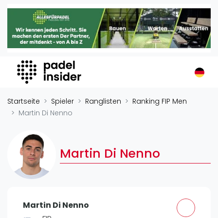
Padel Insider
Home
Padelstandorte
Organisationen
Buchungssysteme
Padel-Shops
Startseite
Spieler
Ranglisten
Ranking FIP Men
Padel-Marken
Martin Di Nenno
Padelplatzbauer
Verschiedenes
Martin Di Nenno
Veranstaltungen
Turniere
International
Martin Di Nenno
Playtomic