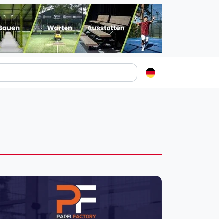
Padelstädte
Login
lin
mburg
nchen
ln
ankfurt am Main
uttgart
sseldorf