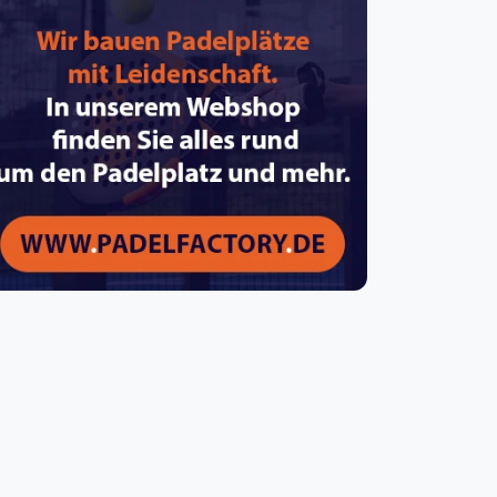
pzig
rtmund
sen