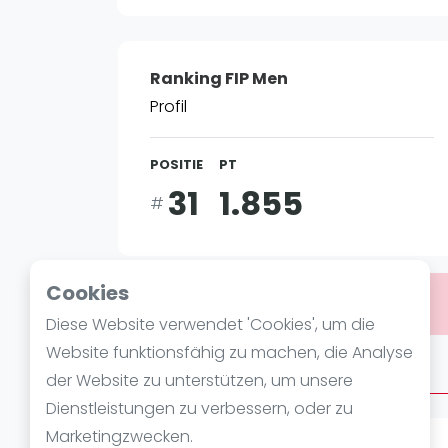
Verschiedenes
FIP Frauen
Ranking FIP Men
Profil
POSITIE
PT
31
1.855
#
Cookies
Bist du
Lucas Campagnolo
?
Diese Website verwendet 'Cookies', um die
Website funktionsfähig zu machen, die Analyse
Über Lucas Campagnolo
der Website zu unterstützen, um unsere
Dienstleistungen zu verbessern, oder zu
Marketingzwecken.