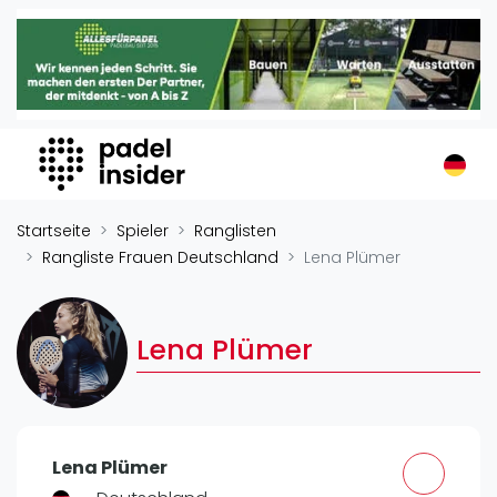
Padel Insider
Home
Padelstandorte
Organisationen
Buchungssysteme
Padel-Shops
Startseite
Spieler
Ranglisten
Padel-Marken
Rangliste Frauen Deutschland
Lena Plümer
Padelplatzbauer
Verschiedenes
Lena Plümer
Veranstaltungen
Turniere
International
Lena Plümer
Playtomic