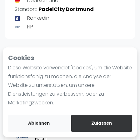
Deutschland
Ranking
Standort:
PadelCity Dortmund
Rankedin
Männer
FIP
Frauen
FIP Männer
FIP Frauen
Cookies
Rangliste Frauen Deutschland
Blog
Profil
Diese Website verwendet 'Cookies', um die Website
Was ist padel
funktionsfähig zu machen, die Analyse der
Die Geschichte von Padel
Website zu unterstützen, um unsere
POSITIE
PT
Regeln und Punktzählung
Dienstleistungen zu verbessern, oder zu
1
10.409
#
Padel Schläge
Marketingzwecken.
Bandeja - Vibora
Video
Ablehnen
Zulassen
Ranking FIP Women
Padel Basistechnik
Profil