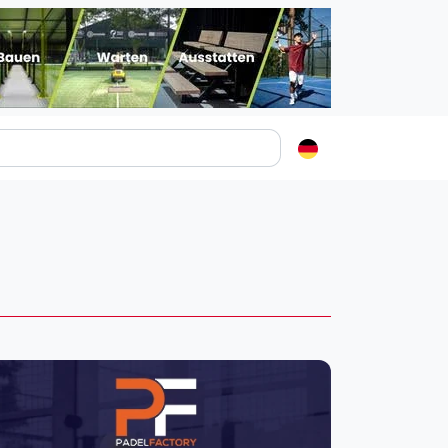
Padelstädte
Login
lin
mburg
nchen
ln
ankfurt am Main
uttgart
sseldorf