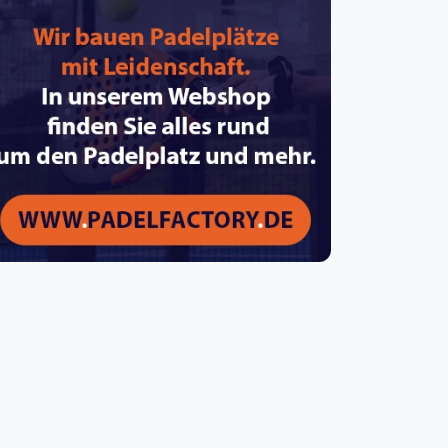
pzig
rtmund
sen