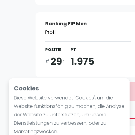
Verschiedenes
FIP Frauen
Ranking FIP Men
Profil
POSITIE
PT
29
1.975
#
1
Cookies
Bist du
Jose Antonio Diestro
?
Diese Website verwendet 'Cookies', um die
Website funktionsfähig zu machen, die Analyse
Über Jose Antonio Diestro
der Website zu unterstützen, um unsere
Dienstleistungen zu verbessern, oder zu
Marketingzwecken.