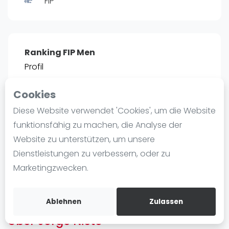
FIP
Ranking
Männer
Frauen
Ranking FIP Men
FIP Männer
Profil
FIP Frauen
Cookies
Blog
POSITIE
PT
Diese Website verwendet 'Cookies', um die Website
8
7.485
#
Was ist padel
funktionsfähig zu machen, die Analyse der
Die Geschichte von Padel
Website zu unterstützen, um unsere
Regeln und Punktzählung
Dienstleistungen zu verbessern, oder zu
Padel Schläge
Bist du
Jorge Nieto
?
Marketingzwecken.
Bandeja - Vibora
Kostenloses Konto erstellen
Video
Ablehnen
Zulassen
Über Jorge Nieto
Padel Basistechnik