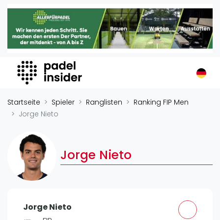
Padel Insider
Home
Padelstandorte
Organisationen
Buchungssysteme
Padel-Shops
Startseite
Spieler
Ranglisten
Ranking FIP Men
Padel-Marken
Jorge Nieto
Padelplatzbauer
Verschiedenes
Jorge Nieto
Veranstaltungen
Turniere
International
Jorge Nieto
Playtomic