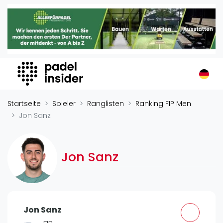
Padel Insider
Home
Padelstandorte
Organisationen
Buchungssysteme
Padel-Shops
Startseite
Spieler
Ranglisten
Ranking FIP Men
Padel-Marken
Jon Sanz
Padelplatzbauer
Verschiedenes
Jon Sanz
Veranstaltungen
Turniere
International
Jon Sanz
Playtomic