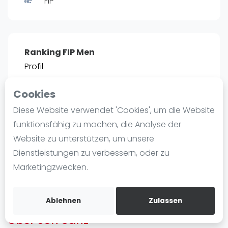
FIP
Ranking
Männer
Frauen
Ranking FIP Men
FIP Männer
Profil
FIP Frauen
Cookies
Blog
POSITIE
PT
Diese Website verwendet 'Cookies', um die Website
10
5.370
#
Was ist padel
funktionsfähig zu machen, die Analyse der
Die Geschichte von Padel
Website zu unterstützen, um unsere
Regeln und Punktzählung
Dienstleistungen zu verbessern, oder zu
Padel Schläge
Bist du
Jon Sanz
?
Marketingzwecken.
Bandeja - Vibora
Kostenloses Konto erstellen
Video
Ablehnen
Zulassen
Über Jon Sanz
Padel Basistechnik