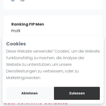
FIP
Ranking
Männer
Frauen
Ranking FIP Men
FIP Männer
Profil
FIP Frauen
Cookies
Blog
POSITIE
PT
Diese Website verwendet 'Cookies', um die Website
13
4.420
#
Was ist padel
funktionsfähig zu machen, die Analyse der
Die Geschichte von Padel
Website zu unterstützen, um unsere
Regeln und Punktzählung
Dienstleistungen zu verbessern, oder zu
Padel Schläge
Bist du
Jeronimo Gonzalez
?
Marketingzwecken.
Bandeja - Vibora
Kostenloses Konto erstellen
Video
Ablehnen
Zulassen
Über Jeronimo Gonzalez
Padel Basistechnik