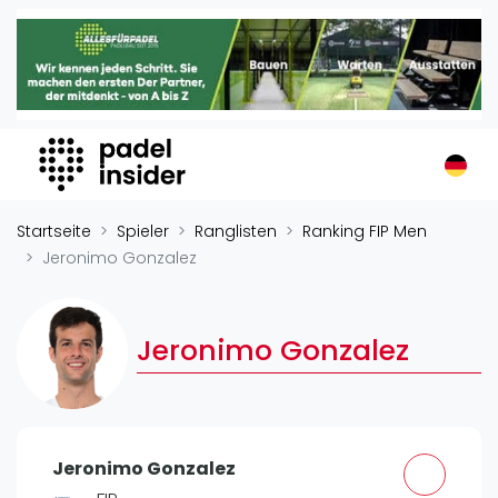
Padel Insider
Home
Padelstandorte
Organisationen
Buchungssysteme
Padel-Shops
Startseite
Spieler
Ranglisten
Ranking FIP Men
Padel-Marken
Jeronimo Gonzalez
Padelplatzbauer
Verschiedenes
Jeronimo Gonzalez
Veranstaltungen
Turniere
International
Jeronimo Gonzalez
Playtomic