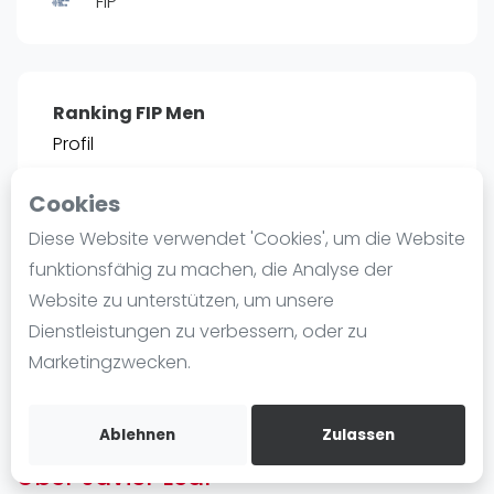
FIP
Ranking
Männer
Frauen
Ranking FIP Men
FIP Männer
Profil
FIP Frauen
Cookies
Blog
POSITIE
PT
Diese Website verwendet 'Cookies', um die Website
18
3.210
#
Was ist padel
funktionsfähig zu machen, die Analyse der
Die Geschichte von Padel
Website zu unterstützen, um unsere
Regeln und Punktzählung
Dienstleistungen zu verbessern, oder zu
Padel Schläge
Bist du
Javier Leal
?
Marketingzwecken.
Bandeja - Vibora
Kostenloses Konto erstellen
Video
Ablehnen
Zulassen
Über Javier Leal
Padel Basistechnik