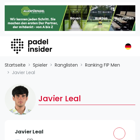
Padel Insider
Home
Padelstandorte
Organisationen
Buchungssysteme
Padel-Shops
Startseite
Spieler
Ranglisten
Ranking FIP Men
Padel-Marken
Javier Leal
Padelplatzbauer
Verschiedenes
Javier Leal
Veranstaltungen
Turniere
International
Javier Leal
Playtomic