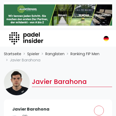
Padel Insider
Home
Padelstandorte
Organisationen
Buchungssysteme
Padel-Shops
Startseite
Spieler
Ranglisten
Ranking FIP Men
Padel-Marken
Javier Barahona
Padelplatzbauer
Verschiedenes
Javier Barahona
Veranstaltungen
Turniere
International
Javier Barahona
Playtomic