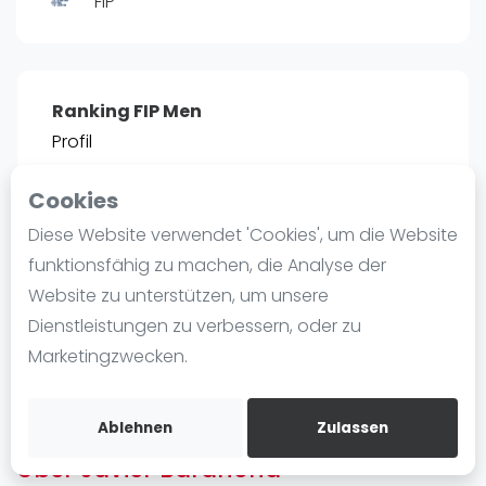
FIP
Ranking
Männer
Frauen
Ranking FIP Men
FIP Männer
Profil
FIP Frauen
Cookies
Blog
POSITIE
PT
Diese Website verwendet 'Cookies', um die Website
24
2.550
#
Was ist padel
funktionsfähig zu machen, die Analyse der
Die Geschichte von Padel
Website zu unterstützen, um unsere
Regeln und Punktzählung
Dienstleistungen zu verbessern, oder zu
Padel Schläge
Bist du
Javier Barahona
?
Marketingzwecken.
Bandeja - Vibora
Kostenloses Konto erstellen
Video
Ablehnen
Zulassen
Über Javier Barahona
Padel Basistechnik