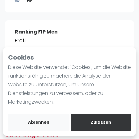
FIP
Ranking
Männer
Frauen
Ranking FIP Men
FIP Männer
Profil
FIP Frauen
Cookies
Blog
POSITIE
PT
Diese Website verwendet 'Cookies', um die Website
29
1.975
#
1
Was ist padel
funktionsfähig zu machen, die Analyse der
Die Geschichte von Padel
Website zu unterstützen, um unsere
Regeln und Punktzählung
Dienstleistungen zu verbessern, oder zu
Padel Schläge
Bist du
Inigo Jofre
?
Marketingzwecken.
Bandeja - Vibora
Kostenloses Konto erstellen
Video
Ablehnen
Zulassen
Über Inigo Jofre
Padel Basistechnik