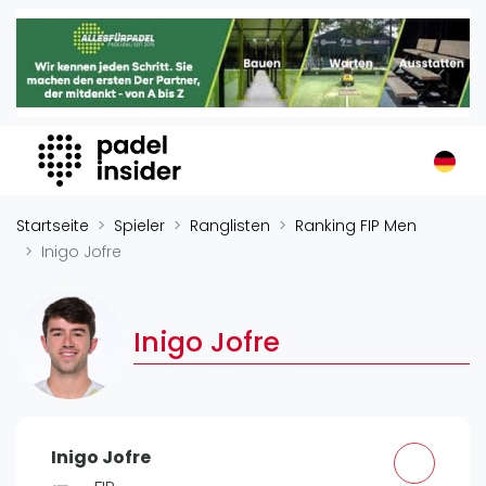
Padel Insider
Home
Padelstandorte
Organisationen
Buchungssysteme
Padel-Shops
Startseite
Spieler
Ranglisten
Ranking FIP Men
Padel-Marken
Inigo Jofre
Padelplatzbauer
Verschiedenes
Inigo Jofre
Veranstaltungen
Turniere
International
Inigo Jofre
Playtomic