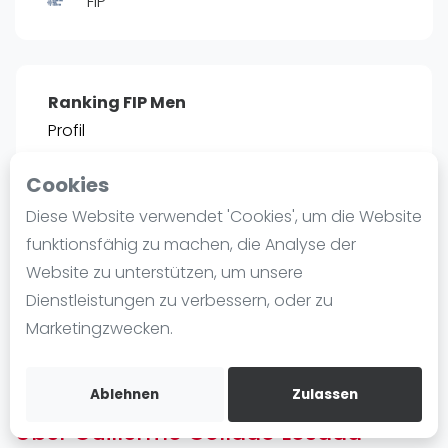
FIP
Ranking
Männer
Frauen
Ranking FIP Men
FIP Männer
Profil
FIP Frauen
Cookies
Blog
POSITIE
PT
Diese Website verwendet 'Cookies', um die Website
50
1.177
#
5
Was ist padel
funktionsfähig zu machen, die Analyse der
Die Geschichte von Padel
Website zu unterstützen, um unsere
Regeln und Punktzählung
Dienstleistungen zu verbessern, oder zu
Padel Schläge
Bist du
Guillermo Collado Losada
?
Marketingzwecken.
Bandeja - Vibora
Kostenloses Konto erstellen
Video
Ablehnen
Zulassen
Über Guillermo Collado Losada
Padel Basistechnik