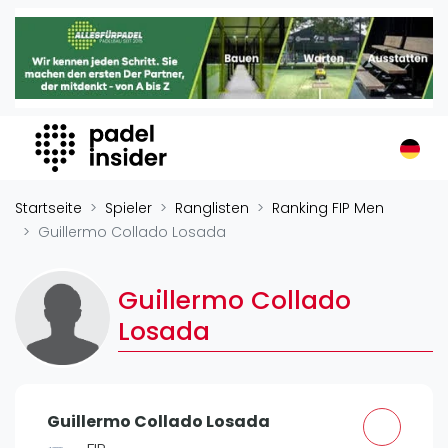
Padel Insider
Home
Padelstandorte
Organisationen
Buchungssysteme
Padel-Shops
Startseite
Spieler
Ranglisten
Ranking FIP Men
Padel-Marken
Guillermo Collado Losada
Padelplatzbauer
Verschiedenes
Guillermo Collado
Losada
Veranstaltungen
Turniere
International
Guillermo Collado Losada
Playtomic