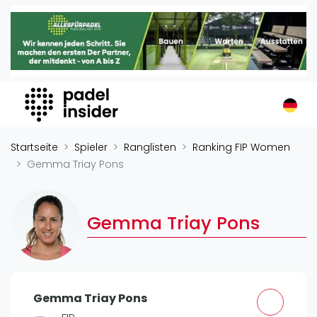
Padel Insider
Home
Padelstandorte
Organisationen
Buchungssysteme
Padel-Shops
Startseite
Spieler
Ranglisten
Ranking FIP Women
Padel-Marken
Gemma Triay Pons
Padelplatzbauer
Verschiedenes
Gemma Triay Pons
Veranstaltungen
Turniere
International
Gemma Triay Pons
Playtomic