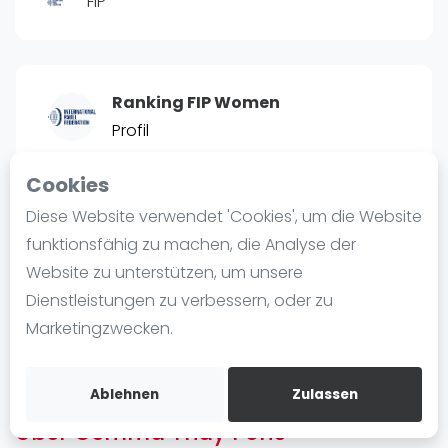
FIP
Ranking
Männer
Frauen
Ranking FIP Women
FIP Männer
Profil
FIP Frauen
Cookies
Blog
POSITIE
PT
Diese Website verwendet 'Cookies', um die Website
1
18.840
#
Was ist padel
funktionsfähig zu machen, die Analyse der
Die Geschichte von Padel
Website zu unterstützen, um unsere
Regeln und Punktzählung
Dienstleistungen zu verbessern, oder zu
Padel Schläge
Bist du
Gemma Triay Pons
?
Marketingzwecken.
Bandeja - Vibora
Kostenloses Konto erstellen
Video
Ablehnen
Zulassen
Über Gemma Triay Pons
Padel Basistechnik